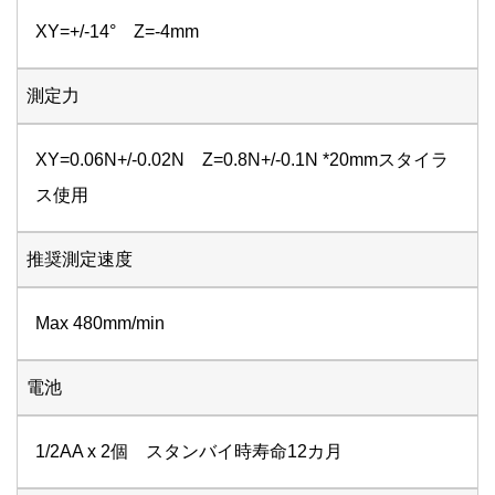
XY=+/-14° Z=-4mm
測定力
XY=0.06N+/-0.02N Z=0.8N+/-0.1N *20mmスタイラ
ス使用
推奨測定速度
Max 480mm/min
電池
1/2AA x 2個 スタンバイ時寿命12カ月