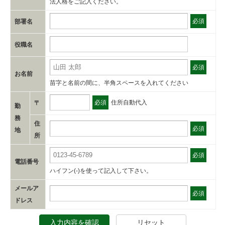
法人格をご記入ください。
必須
部署名
役職名
必須
お名前
苗字と名前の間に、半角スペースを入れてください
必須
住所自動代入
〒
勤
務
住
必須
地
所
必須
電話番号
ハイフン(-)を使って記入して下さい。
メールア
必須
ドレス
入力内容を確認
リセット