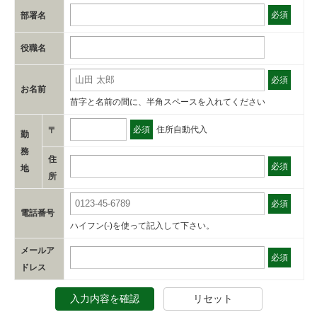
必須
部署名
役職名
必須
お名前
苗字と名前の間に、半角スペースを入れてください
必須
住所自動代入
〒
勤
務
住
必須
地
所
必須
電話番号
ハイフン(-)を使って記入して下さい。
メールア
必須
ドレス
入力内容を確認
リセット