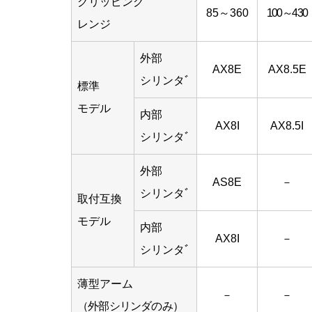
グリッピング
85～360
100～430
レンジ
外部
AX8E
AX8.5E
シリンタﾞ
標準
モデル
内部
AX8
I
AX8.5
I
シリンタﾞ
外部
AS8E
－
シリンタﾞ
取付互換
モデル
内部
AX8
I
－
シリンタﾞ
薄型アーム
－
－
（外部シリンダのみ）