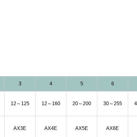
3
4
5
6
12～125
12～160
20～200
30～255
AX3E
AX4E
AX5E
AX6E