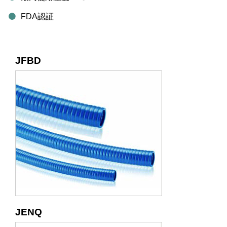
FDA認証
JFBD
JENQ