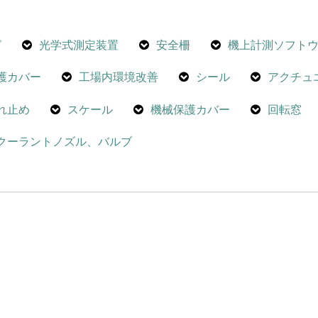
グ
光学式測定装置
安全柵
機上計測ソフト
護カバー
工場内環境改善
シール
アクチュ
れ止め
スケール
機械保護カバー
回転窓
クーラントノズル、バルブ