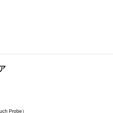
ア
）
h Probe）