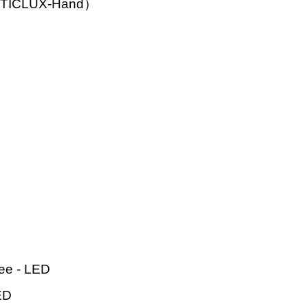
CLUX-Hand）
 - LED
ED