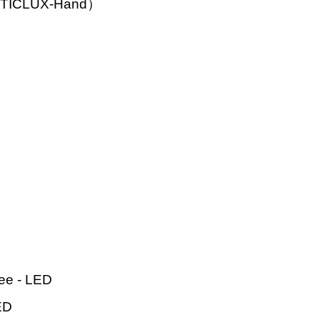
CLUX-Hand）
 - LED
ED