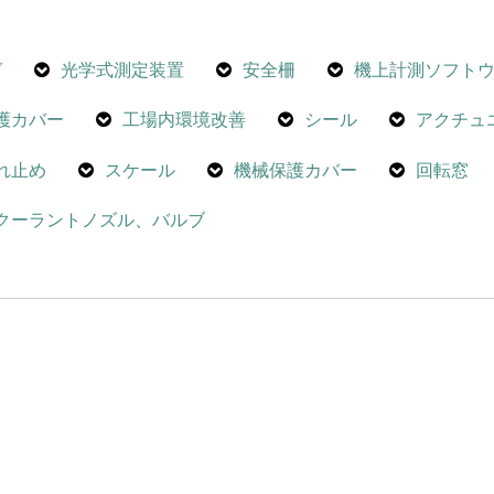
グ
光学式測定装置
安全柵
機上計測ソフト
護カバー
工場内環境改善
シール
アクチュ
れ止め
スケール
機械保護カバー
回転窓
クーラントノズル、バルブ