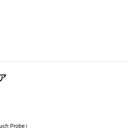
ア
）
h Probe）