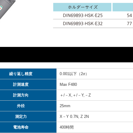
繰り返し精度
0.001以下（2σ）
計測速度
Max F480
計測方向
＋/－X,＋/－Y,－Z
外径
25mm
測定力
X－Y 0.7N, Z 2N
電池寿命
400時間