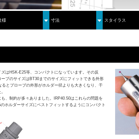
仕様
寸法
スタイラス
ズはHSK-E25等、コンパクトになっています。その反
ーブのサイズはBT30までのサイズにフィットできる外形
5になるとプローブの外形がホルダー径よりも大きくなり、干
た。
も、制約が多々ありました。IRP40.50はこれらの問題を
25のホルダーサイズにベストフィットするようにコンパクト