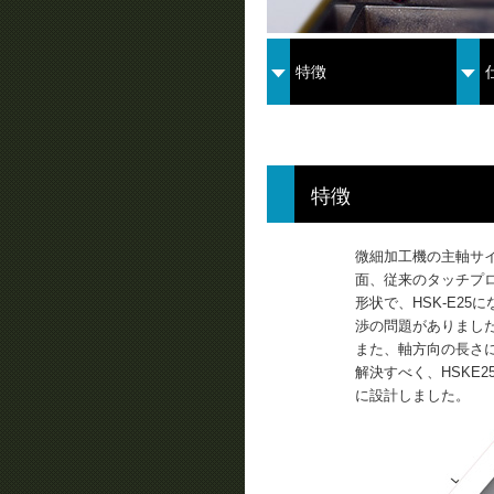
特徴
特徴
微細加工機の主軸サイ
面、従来のタッチプロ
形状で、HSK-E2
渉の問題がありまし
また、軸方向の長さに
解決すべく、HSKE
に設計しました。